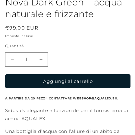
Nova Dark Green – acqua
naturale e frizzante
Prezzo
€99,00 EUR
di
Imposte incluse.
listino
Quantità
Diminuisci
Aumenta
quantità
quantità
per
per
Nova
Nova
Aggiungi al carrello
Dark
Dark
Green
Green
A PARTIRE DA 20 PEZZI, CONTATTARE
WEBSHOP@AQUALEX.EU
.
–
–
acqua
acqua
Sidekick elegante e funzionale per il tuo sistema di
naturale
naturale
acqua AQUALEX.
e
e
frizzante
frizzante
Una bottiglia d’acqua con l’allure di un abito da