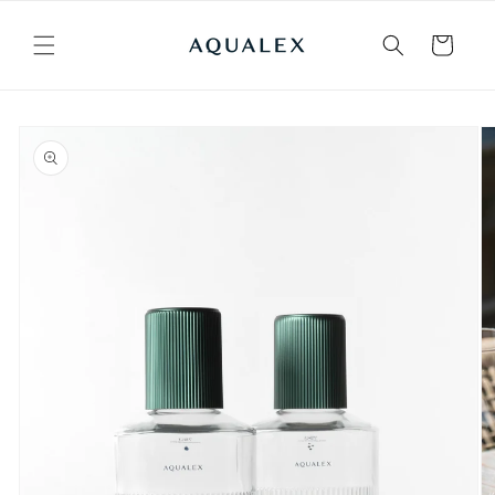
Vai
direttamente
ai contenuti
Carrello
Passa alle
informazioni
sul prodotto