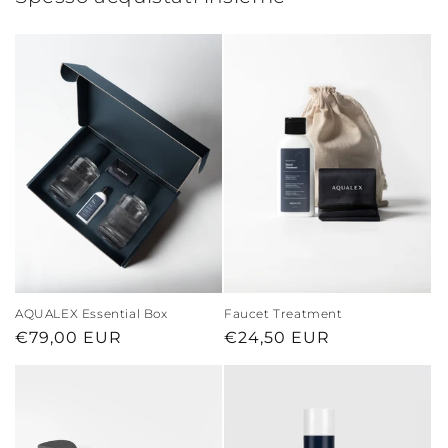
AQUALEX Essential Box
Faucet Treatment
Prezzo
€79,00 EUR
Prezzo
€24,50 EUR
di
di
listino
listino