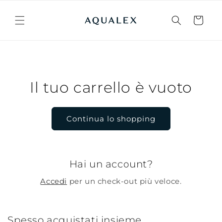
Vai
direttamente
ai contenuti
Carrello
Il tuo carrello è vuoto
Continua lo shopping
Hai un account?
Accedi
per un check-out più veloce.
Spesso acquistati insieme