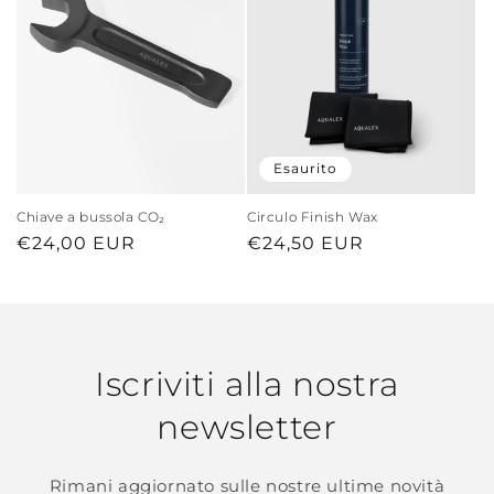
Esaurito
Chiave a bussola CO₂
Circulo Finish Wax
Prezzo
€24,00 EUR
Prezzo
€24,50 EUR
di
di
listino
listino
Iscriviti alla nostra
newsletter
Rimani aggiornato sulle nostre ultime novità