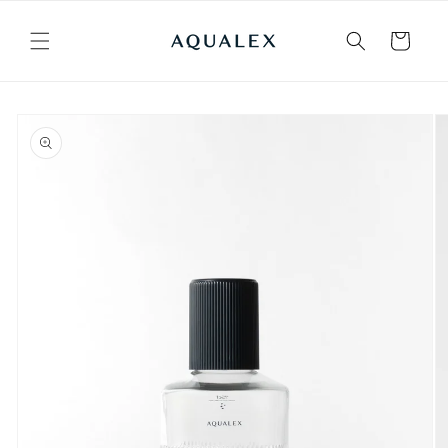
Vai
direttamente
ai contenuti
Carrello
Passa alle
informazioni
sul prodotto