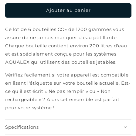
quantité
quantité
de
de
Ajouter au panier
6
6
bouteilles
bouteilles
Ce lot de 6 bouteilles CO₂ de 1200 grammes vous
de
de
CO₂
CO₂
assure de ne jamais manquer d'eau pétillante.
1200
1200
Chaque bouteille contient environ 200 litres d'eau
gr
gr
et est spécialement conçue pour les systèmes
AQUALEX qui utilisent des bouteilles jetables.
Vérifiez facilement si votre appareil est compatible
en lisant l'étiquette sur votre bouteille actuelle. Est-
ce qu'il est écrit « Ne pas remplir » ou « Non
rechargeable » ? Alors cet ensemble est parfait
pour votre système !
Spécifications