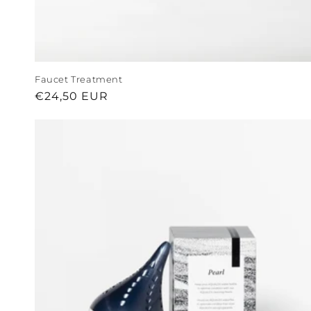
Faucet Treatment
Prix
€24,50 EUR
habituel