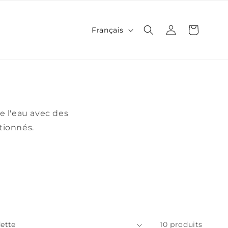
L
Connexion
Panier
Français
a
n
g
u
e
 l'eau avec des
tionnés.
10 produits