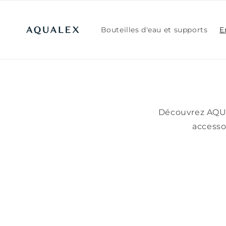
et
passer
au
contenu
Bouteilles d'eau et supports
E
Découvrez AQUA
accesso