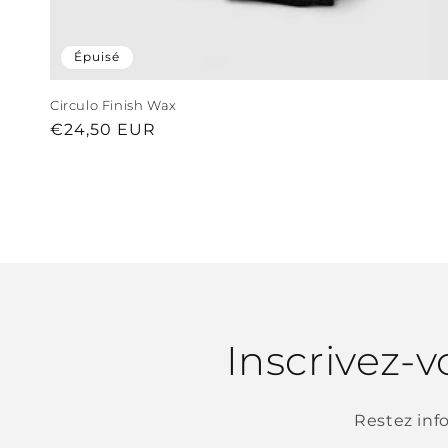
Épuisé
Circulo Finish Wax
Prix
€24,50 EUR
habituel
Inscrivez-v
Restez inf