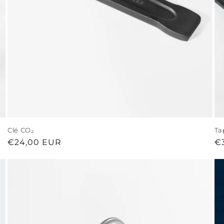
Clé CO₂
Ta
Prix
€24,00 EUR
Pr
€
habituel
ha