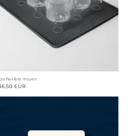
pis flexible moyen
ix
36,50 EUR
bituel