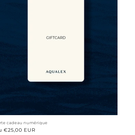
rte cadeau numérique
ix
u €25,00 EUR