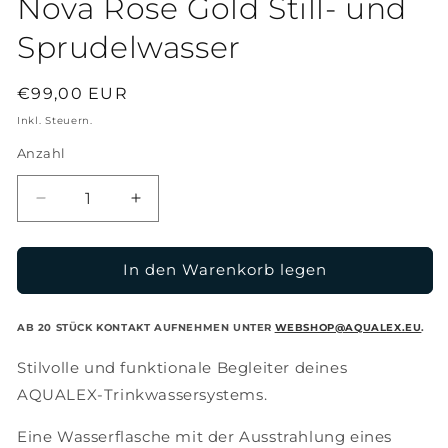
Nova Rose Gold Still- und
Sprudelwasser
Normaler
€99,00 EUR
Preis
Inkl. Steuern.
Anzahl
Verringere
Erhöhe
die
die
Menge
Menge
für
für
In den Warenkorb legen
Nova
Nova
Rose
Rose
AB 20 STÜCK KONTAKT AUFNEHMEN UNTER
WEBSHOP@AQUALEX.EU
.
Gold
Gold
Still-
Still-
Stilvolle und funktionale Begleiter deines
und
und
AQUALEX-Trinkwassersystems.
Sprudelwasser
Sprudelwasser
Eine Wasserflasche mit der Ausstrahlung eines