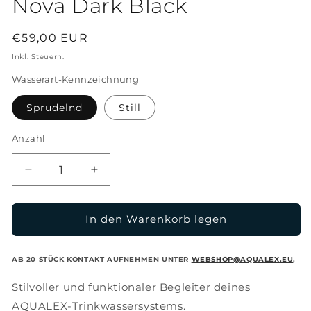
Nova Dark Black
Normaler
€59,00 EUR
Preis
Inkl. Steuern.
Wasserart-Kennzeichnung
Sprudelnd
Still
Anzahl
Verringere
Erhöhe
die
die
Menge
Menge
für
für
In den Warenkorb legen
Nova
Nova
Dark
Dark
AB 20 STÜCK KONTAKT AUFNEHMEN UNTER
WEBSHOP@AQUALEX.EU
.
Black
Black
Stilvoller und funktionaler Begleiter deines
AQUALEX-Trinkwassersystems.