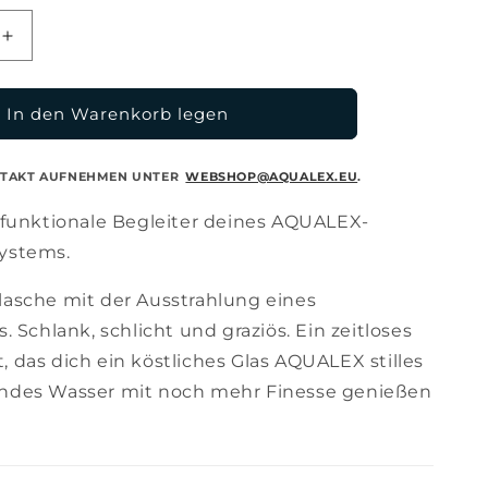
Erhöhe
die
Menge
für
In den Warenkorb legen
Nova
Blue
ONTAKT AUFNEHMEN UNTER
WEBSHOP@AQUALEX.EU
.
Still-
und
d funktionale Begleiter deines AQUALEX-
sser
Sprudelwasser
ystems.
lasche mit der Ausstrahlung eines
s. Schlank, schlicht und graziös. Ein zeitloses
, das dich ein köstliches Glas AQUALEX stilles
lndes Wasser mit noch mehr Finesse genießen