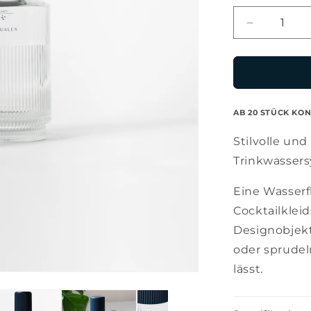
Verringere
die
Menge
für
Nova
Blue
AB 20 STÜCK K
Still-
und
Stilvolle un
Sprudelwa
Trinkwassers
Eine Wasserf
Cocktailkleid
Designobjekt
oder sprude
lässt.