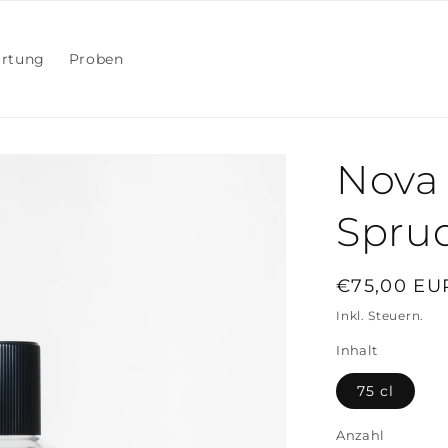
rtung
Proben
Nova 
Spru
Normaler
€75,00 EU
Preis
Inkl. Steuern.
Inhalt
75 cl
Anzahl